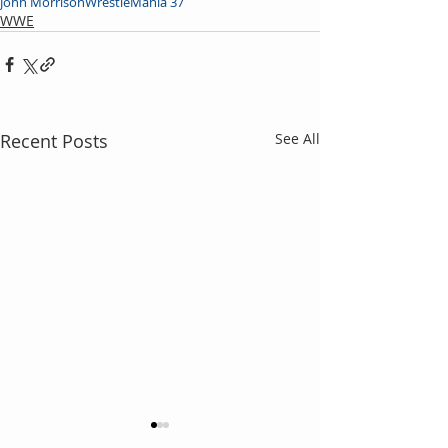
John Morrison
WrestleMania 37
WWE
Recent Posts
See All