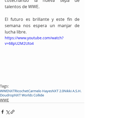
cosechando la nueva sepa de 
talentos de WWE.
El futuro es brillante y este fin de 
semana nos espera un manjar de 
lucha libre.
https://www.youtube.com/watch?
v=68pU2M2Uto4
Tags:
WWE
NXT
Ricochet
Carmelo Hayes
NXT 2.0
Nikki A.S.H.
Doudrop
NXT Worlds Collide
WWE