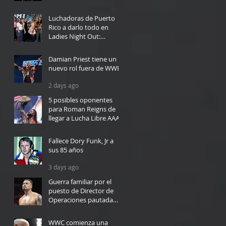
1 day ago
Luchadoras de Puerto
Rico a darlo todo en
Ladies Night Out:
Welcome to El Calentón
10 hours ago
Damian Priest tiene un
nuevo rol fuera de WWE
2 days ago
5 posibles oponentes
para Roman Reigns de
llegar a Lucha Libre AAA
2 days ago
Fallece Dory Funk, Jr a
sus 85 años
3 days ago
Guerra familiar por el
puesto de Director de
Operaciones pautada
para WWC en Bayamón
3 days ago
WWC comienza una