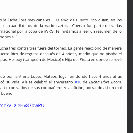
 la lucha libre mexicana es El Cuervo de Puerto Rico quien, en los 
 los cuadriláteros de la nación azteca. Cuervo fue parte de varias 
ernacional por la copa de IWRG. Te invitamos a leer un resumen de lo 
iones allí.
lucha tres contra tres fuera del torneo. La gente reaccionó de manera 
Puerto Rico de regreso después de 4 ańos y medio que no pisaba el 
upus, Hellboy (campeón de México) e Hijo del Pirata en donde se llevó 
ado por la Arena López Mateos, lugar en donde hace 4 años atrás 
ó su vida. Allí se celebró el aniversario 
#10
 de 
Lucha Libre Boom
. 
tir con varios de sus compańeros y la afición, borrando así un mal 
 bueno.
atch?v=gjeHv87bwPU