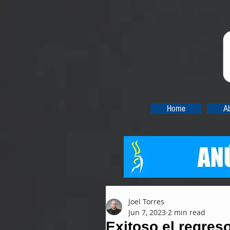
Home
A
Joel Torres
Jun 7, 2023
2 min read
Exitoso el regres