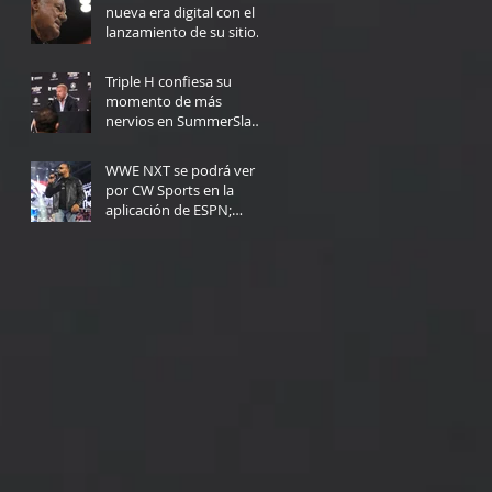
nueva era digital con el
lanzamiento de su sitio
web
4 days ago
Triple H confiesa su
momento de más
nervios en SummerSlam:
"Yo no podría haberlo
5 days ago
hecho"
WWE NXT se podrá ver
por CW Sports en la
aplicación de ESPN;
Fecha de lanzamiento
Jul 30