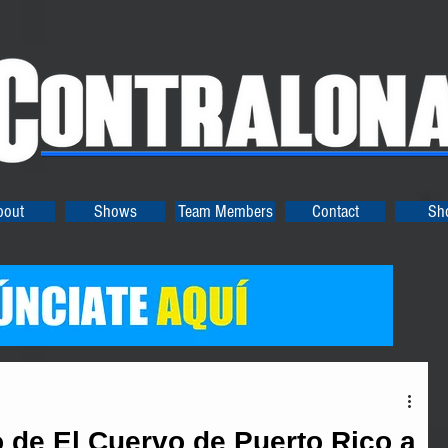
bout
Shows
Team Members
Contact
Sh
o de El Cuervo de Puerto Rico a