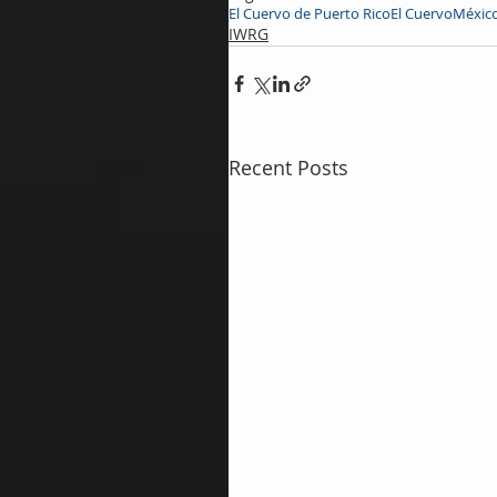
El Cuervo de Puerto Rico
El Cuervo
Méxic
IWRG
Recent Posts