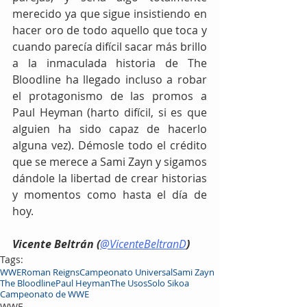
merecido ya que sigue insistiendo en 
hacer oro de todo aquello que toca y 
cuando parecía difícil sacar más brillo 
a la inmaculada historia de The 
Bloodline ha llegado incluso a robar 
el protagonismo de las promos a 
Paul Heyman (harto difícil, si es que 
alguien ha sido capaz de hacerlo 
alguna vez). Démosle todo el crédito 
que se merece a Sami Zayn y sigamos 
dándole la libertad de crear historias 
y momentos como hasta el día de 
hoy.
Vicente Beltrán (
@VicenteBeltranD
)
Tags:
WWE
Roman Reigns
Campeonato Universal
Sami Zayn
The Bloodline
Paul Heyman
The Usos
Solo Sikoa
Campeonato de WWE
WWE