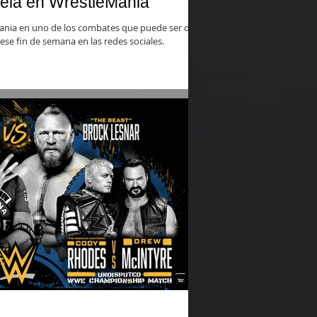
ela en WrestleMania
nia en uno de los combates que puede ser de
se fin de semana en las redes sociales.