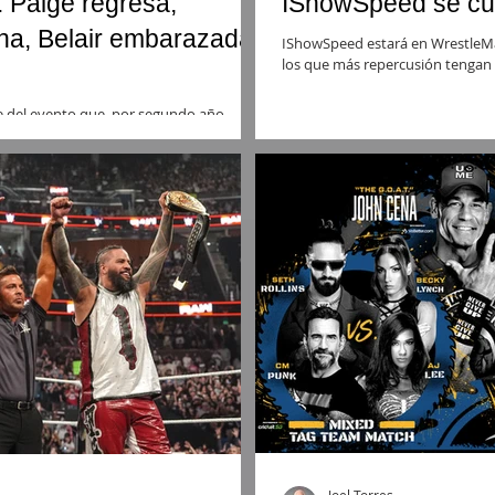
Paige regresa,
IShowSpeed se cu
a, Belair embarazada,
IShowSpeed estará en WrestleMa
los que más repercusión tengan e
he del evento que, por segundo año
adium, y trajo sorpresas.
Joel Torres