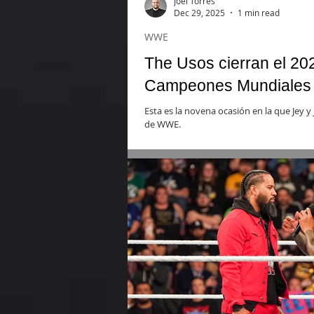
Joel Torres
Dec 29, 2025
1 min read
WWE
The Usos cierran el 2
Campeones Mundiales
Esta es la novena ocasión en la que Jey y
de WWE.