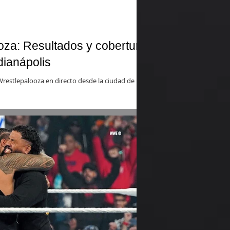
za: Resultados y cobertura
ianápolis
Wrestlepalooza en directo desde la ciudad de