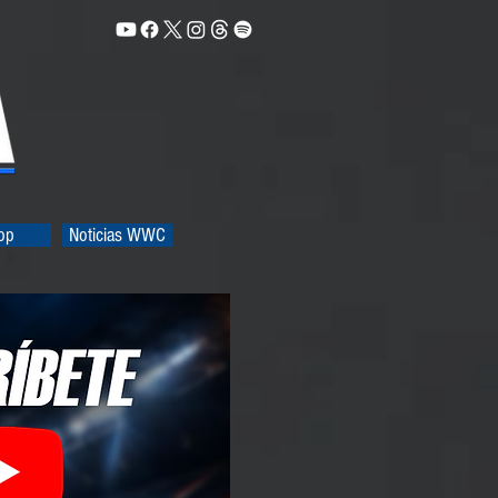
op
Noticias WWC