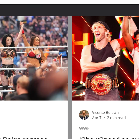
Vicente Beltrán
Apr 7
2 min read
WWE