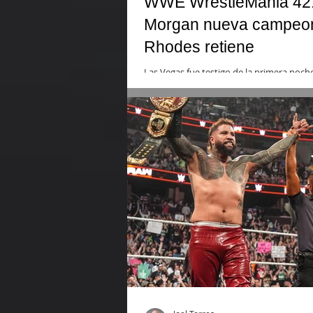
WWE WrestleMania 42: 
Morgan nueva campeon
Rhodes retiene
Las Vegas fue testigo de la primera noc
consecutivo, se celebra en el Allegiant St