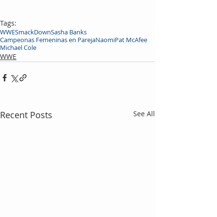
Tags:
WWE
SmackDown
Sasha Banks
Campeonas Femeninas en Pareja
Naomi
Pat McAfee
Michael Cole
WWE
Recent Posts
See All