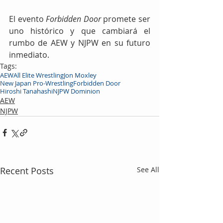
El evento 
Forbidden Door
 promete ser 
uno histórico y que cambiará el 
rumbo de AEW y NJPW en su futuro 
inmediato.
Tags:
AEW
All Elite Wrestling
Jon Moxley
New Japan Pro-Wrestling
Forbidden Door
Hiroshi Tanahashi
NJPW Dominion
AEW
NJPW
Recent Posts
See All