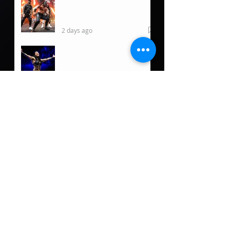
WWE regresa a Hawaii por
primera vez desde 2019
2 days ago
Rhea Ripley ofrece
actualización tras su
reciente lesión
2 days ago
Luchadoras de Puerto Rico
a darlo todo en Ladies
Night Out: Welcome to El
Calentón
2 days ago
Damian Priest tiene un
nuevo rol fuera de WWE
3 days ago
5 posibles oponentes para
Roman Reigns de llegar a
Lucha Libre AAA
4 days ago