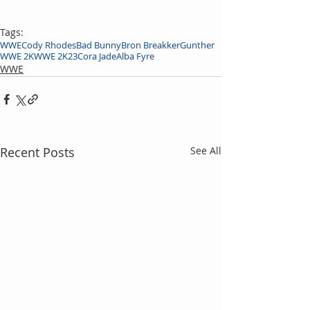
Tags:
WWE
Cody Rhodes
Bad Bunny
Bron Breakker
Gunther
WWE 2K
WWE 2K23
Cora Jade
Alba Fyre
WWE
Recent Posts
See All