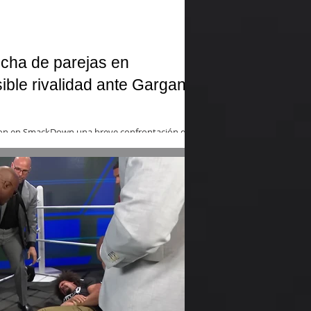
cha de parejas en
le rivalidad ante Gargano
on en SmackDown una breve confrontación que
ca dorada de NXT.