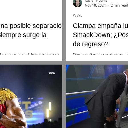
Xavier Vicente
Nov 18, 2024
2 min read
WWE
na posible separación
Ciampa empaña lu
"Siempre surge la
SmackDown; ¿Posib
de regreso?
e la posibilidad de traicionar a su
Ciampa y Gargano protagonizar
e, viene siendo tradición
revivió viejas heridas de la épo