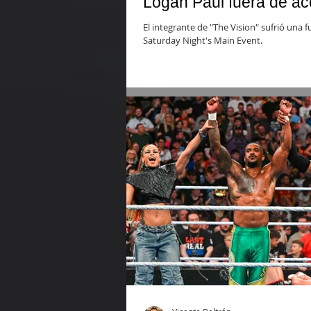
Logan Paul fuera de acci
El integrante de "The Vision" sufrió una 
Saturday Night's Main Event.