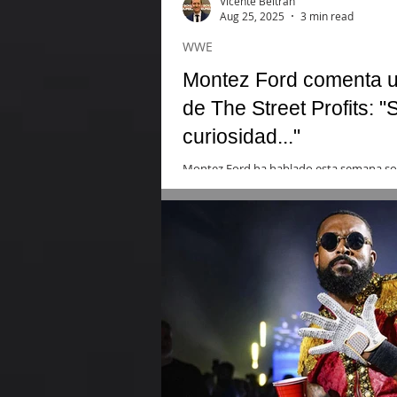
Vicente Beltrán
Aug 25, 2025
3 min read
WWE
Montez Ford comenta u
de The Street Profits: 
curiosidad..."
Montez Ford ha hablado esta semana sobr
compañero de equipo como, por otra part
históricamente.