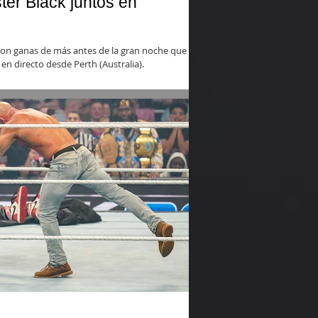
ter Black juntos en
n ganas de más antes de la gran noche que se
n directo desde Perth (Australia).