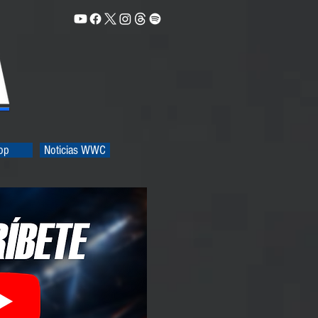
op
Noticias WWC