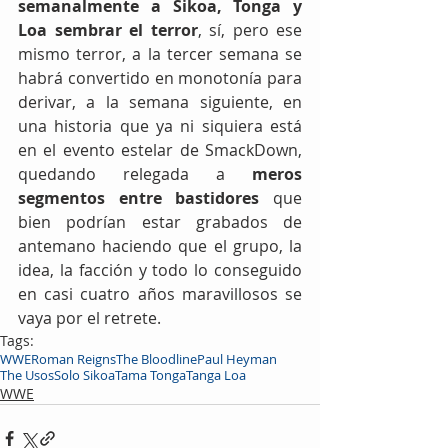
semanalmente a Sikoa, Tonga y 
Loa sembrar el terror
, sí, pero ese 
mismo terror, a la tercer semana se 
habrá convertido en monotonía para 
derivar, a la semana siguiente, en 
una historia que ya ni siquiera está 
en el evento estelar de SmackDown, 
quedando relegada a 
meros 
segmentos entre bastidores 
que 
bien podrían estar grabados de 
antemano haciendo que el grupo, la 
idea, la facción y todo lo conseguido 
en casi cuatro años maravillosos se 
vaya por el retrete.
Tags:
WWE
Roman Reigns
The Bloodline
Paul Heyman
The Usos
Solo Sikoa
Tama Tonga
Tanga Loa
WWE