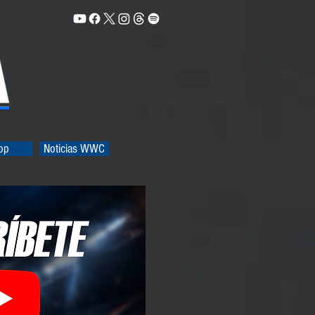
op
Noticias WWC