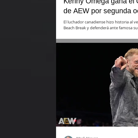
Kenny Omega gana el 
de AEW por segunda o
El luchador canadiense hizo historia al 
Beach Break y defenderá ante famosa supe