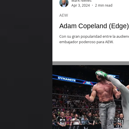
Mark Nieves
Apr 3, 2024
2 min read
AEW
Adam Copeland (Edge) 
Con su gran popularidad entre la audien
embajador poderoso para AEW.