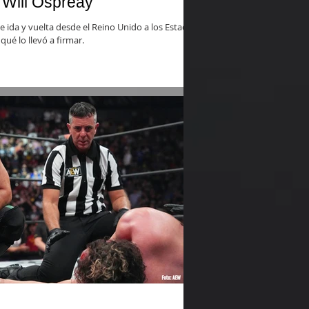
 Will Ospreay
e ida y vuelta desde el Reino Unido a los Estados
ué lo llevó a firmar.