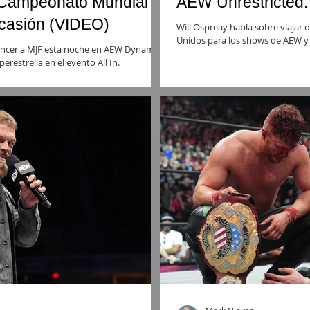
Campeonato Mundial
AEW Unrestricted:
casión (VIDEO)
Will Ospreay habla sobre viajar d
Unidos para los shows de AEW y q
vencer a MJF esta noche en AEW Dynamite:
restrella en el evento All In.