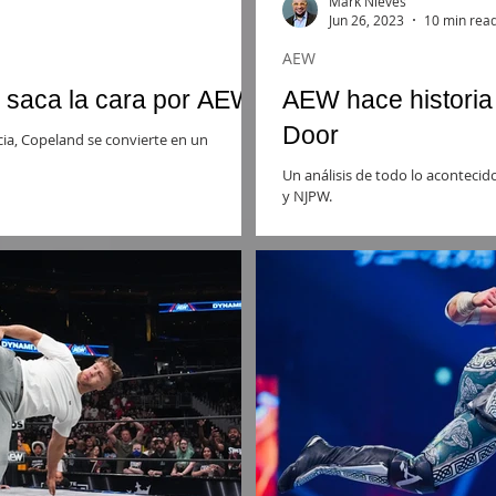
Mark Nieves
Jun 26, 2023
10 min rea
AEW
saca la cara por AEW
AEW hace histori
Door
cia, Copeland se convierte en un
Un análisis de todo lo aconteci
y NJPW.