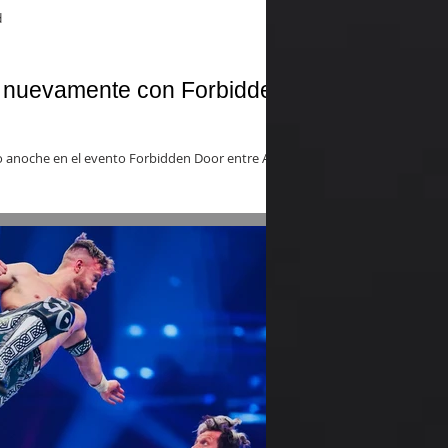
d
a nuevamente con Forbidden
do anoche en el evento Forbidden Door entre AEW