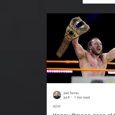
Joel Torres
Jul 8
1 min read
AEW