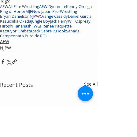
Tags:
AEW
All Elite Wrestling
AEW Dynamite
Kenny Omega
Ring of Honor
MJF
New Japan Pro-Wrestling
Bryan Danielson
NJPW
Orange Cassidy
Daniel García
Kazuchika Okada
Jungle Boy
Jack Perry
Will Ospreay
Hiroshi Tanahashi
IWGP
Renee Paquette
Katsuyori Shibata
Zack Sabre Jr.
Hook
Sanada
Campeonato Puro de ROH
AEW
NJPW
Recent Posts
See All