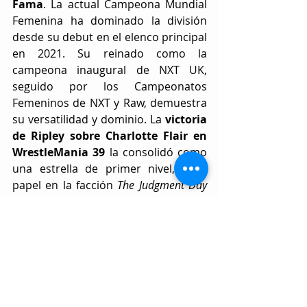
Fama
. La actual Campeona Mundial 
Femenina ha dominado la división 
desde su debut en el elenco principal 
en 2021. Su reinado como la 
campeona inaugural de NXT UK, 
seguido por los Campeonatos 
Femeninos de NXT y Raw, demuestra 
su versatilidad y dominio. La 
victoria 
de Ripley sobre Charlotte Flair en 
WrestleMania 39 
la consolidó como 
una estrella de primer nivel, y su 
papel en la facción 
The Judgment Day
ha elevado su estatus. Con su 
apariencia única, estilo de lucha 
poderoso y creciente lista de logros, 
Ripley está en 
camino de unirse a 
leyendas como Trish Stratus y Lita 
en el Salón de la Fama
, siempre que 
mantenga su impulso actual.