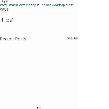
Tags:
WWE
SmackDown
Money in The Bank
Madcap Moss
WWE
Recent Posts
See All