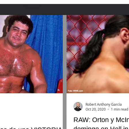
Robert Anthony García
Oct 20, 2020
1 min read
RAW: Orton y McInt