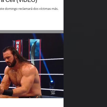
 a Cell (VIDEO)
este domingo reclamará dos víctimas más.