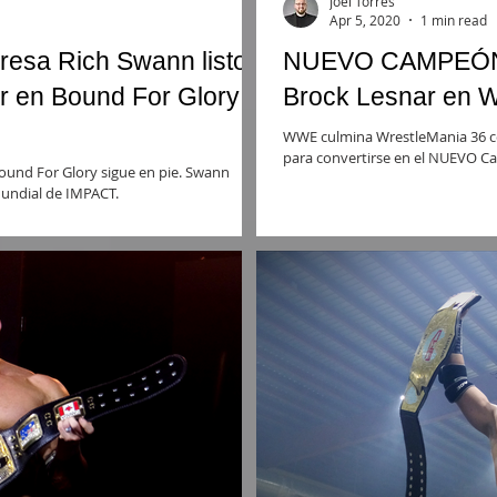
Joel Torres
Apr 5, 2020
1 min read
resa Rich Swann listo
NUEVO CAMPEÓN: 
ar en Bound For Glory
Brock Lesnar en W
WWE culmina WrestleMania 36 c
para convertirse en el NUEVO C
ound For Glory sigue en pie. Swann
Mundial de IMPACT.