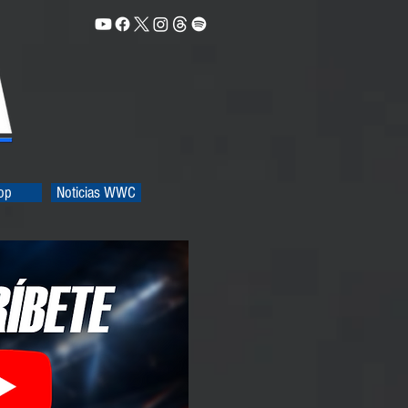
op
Noticias WWC