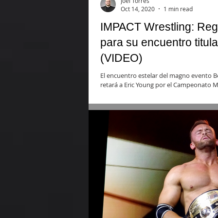
Joel Torres
Oct 14, 2020
1 min read
IMPACT Wrestling: Reg
para su encuentro titul
(VIDEO)
El encuentro estelar del magno evento B
retará a Eric Young por el Campeonato 