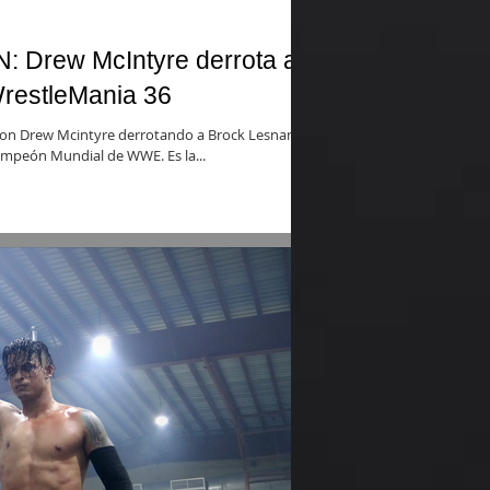
Drew McIntyre derrota a
restleMania 36
on Drew Mcintyre derrotando a Brock Lesnar
ampeón Mundial de WWE. Es la...