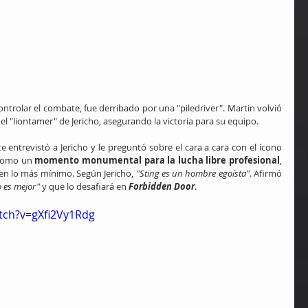
ntrolar el combate, fue derribado por una "piledriver". Martin volvió 
 el "liontamer" de Jericho, asegurando la victoria para su equipo.
ntrevistó a Jericho y le preguntó sobre el cara a cara con el ícono 
 como un 
momento monumental para la lucha libre profesional
, 
n lo más mínimo. Según Jericho, 
"Sting es un hombre egoísta"
. Afirmó 
o es mejor"
 y que lo desafiará en 
Forbidden Door
.
tch?v=gXfi2Vy1Rdg