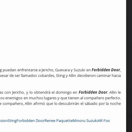
ng puedan enfrentarse a Jericho, Guevara y Suzuki en 
Forbidden Door
, 
ar de ser llamados cobardes, Sting y Allin decidieron caminar hacia 
s con Jericho, y lo obtendrá el domingo en 
Forbidden Door
. Allin le 
os enemigos en muchos lugares y que tienen al compañero perfecto. 
 compañero, Allin afirmó que lo descubrirán el sábado por la noche 
ision
Sting
Forbidden Door
Renee Paquette
Minoru Suzuki
AR Fox