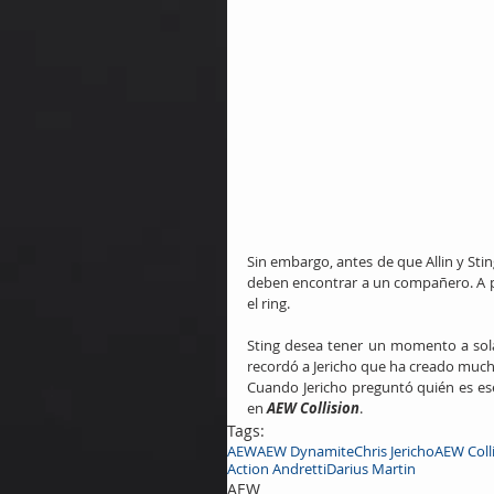
Sin embargo, antes de que Allin y Sti
deben encontrar a un compañero. A pes
el ring.
Sting desea tener un momento a sola
recordó a Jericho que ha creado much
Cuando Jericho preguntó quién es ese
en 
AEW Collision
.
Tags:
AEW
AEW Dynamite
Chris Jericho
AEW Coll
Action Andretti
Darius Martin
AEW