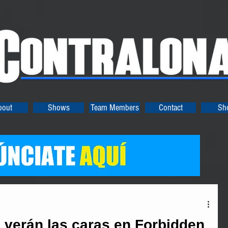
bout
Shows
Team Members
Contact
Sh
e verán las caras en Forbidden