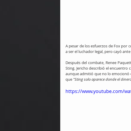
A pesar de los esfuerzos de Fox por co
a ser el luchador legal, pero cayó ante
Después del combate, Renee Paquette e
Sting. Jericho describió el encuentro
aunque admitió que no lo emocionó e
que 
"Sting solo aparece donde el diner
https://www.youtube.com/wa