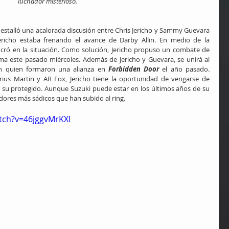
luchador misterioso.
 estalló una acalorada discusión entre Chris Jericho y Sammy Guevara 
richo estaba frenando el avance de Darby Allin. En medio de la 
ucró en la situación. Como solución, Jericho propuso un combate de 
a este pasado miércoles. Además de Jericho y Guevara, se unirá al 
n quien formaron una alianza en 
Forbidden Door
 el año pasado. 
rius Martin y AR Fox, Jericho tiene la oportunidad de vengarse de 
n su protegido. Aunque Suzuki puede estar en los últimos años de su 
adores más sádicos que han subido al ring.
tch?v=46jggvMrKXI