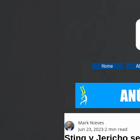
Home
A
Mark Nieves
Jun 23, 2023
2 min read
Sting y Jericho s