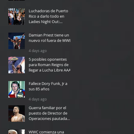
2 days ago
Luchadoras de Puerto
Rico a darlo todo en
Ladies Night Out:
Welcome to El Calentón
2 days ago
Damian Priest tiene un
nuevo rol fuera de WWE
4 days ago
5 posibles oponentes
para Roman Reigns de
llegar a Lucha Libre AAA
4 days ago
Fallece Dory Funk, Jr a
sus 85 años
4 days ago
Guerra familiar por el
puesto de Director de
Operaciones pautada
para WWC en Bayamón
5 days ago
WWC comienza una