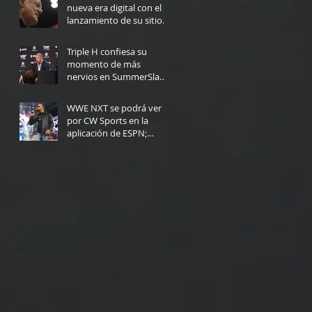
nueva era digital con el
lanzamiento de su sitio
web
6 days ago
Triple H confiesa su
momento de más
nervios en SummerSlam:
"Yo no podría haberlo
7 days ago
hecho"
WWE NXT se podrá ver
por CW Sports en la
aplicación de ESPN;
Fecha de lanzamiento
Jul 30